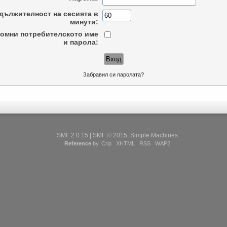
дължителност на сесията в
минути:
омни потребителското име
и парола:
Забравил си паролата?
SMF 2.0.15
|
SMF © 2015
,
Simple Machines
Reference
by,
Crip
XHTML
RSS
WAP2