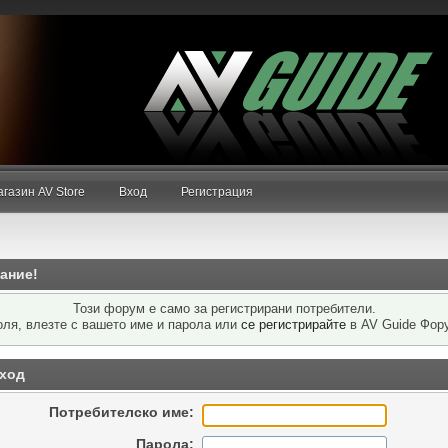
ско име
или
се
газин AV Store
Вход
Регистрация
ание!
Този форум е само за регистрирани потребители.
ля, влезте с вашето име и парола или
се регистрирайте
в AV Guide Фор
ход
Потребителско име:
Парола: