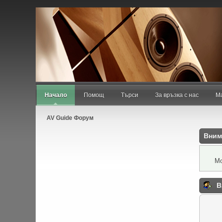
Добре дошъл/дошла,
Гост
. Моля,
въведи своето потребител
регистрирай
.
Август 07, 2026, 23:20:08 pm
Новини:
Начало
Помощ
Търси
За връзка с нас
Ма
AV Guide Форум
Вним
Мо
В