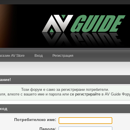
ско име
или
се
газин AV Store
Вход
Регистрация
ание!
Този форум е само за регистрирани потребители.
ля, влезте с вашето име и парола или
се регистрирайте
в AV Guide Фор
ход
Потребителско име:
Парола: