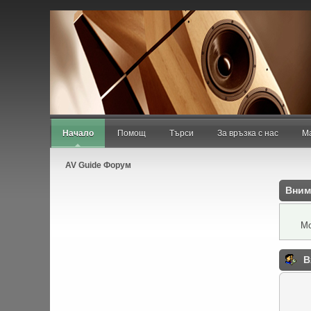
Добре дошъл/дошла,
Гост
. Моля,
въведи своето потребител
регистрирай
.
Август 09, 2026, 12:35:15 pm
Новини:
Начало
Помощ
Търси
За връзка с нас
Ма
AV Guide Форум
Вним
Мо
В