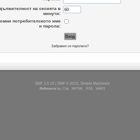
дължителност на сесията в
минути:
омни потребителското име
и парола:
Забравил си паролата?
SMF 2.0.15
|
SMF © 2015
,
Simple Machines
Reference
by,
Crip
XHTML
RSS
WAP2