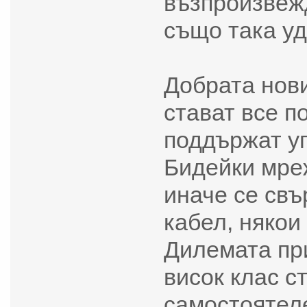
възпроизвежд
също така уд
Добрата нови
стават все п
поддържат у
Бидейки мреж
иначе се свъ
кабел, някои
Дилемата при
висок клас с
самостоятеле