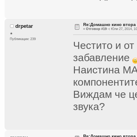
Re:Домашно кино втора
drpetar
«
Отговор #19 -:
Юли 27, 2014, 10
★
Публикации: 239
Честито и от
забавление
Наистина МА
компонентите
Виждам че це
звука?
Re:Домашно кино втора