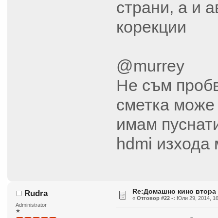
страни, а и 
корекции
@murrey
Не съм пробв
сметка може 
имам пуснати
hdmi изхода 
Re:Домашно кино втора
Rudra
«
Отговор #22 -:
Юли 29, 2014, 16
Administrator
★