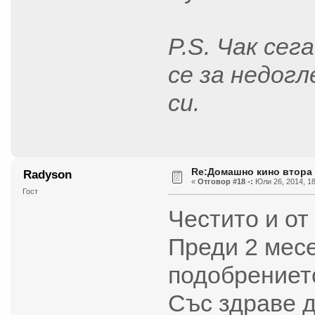
P.S. Чак сег
се за недог
си.
Re:Домашно кино втора
Radyson
«
Отговор #18 -:
Юли 26, 2014, 18
Гост
Честито и о
Преди 2 месе
подобрение
Със здраве 