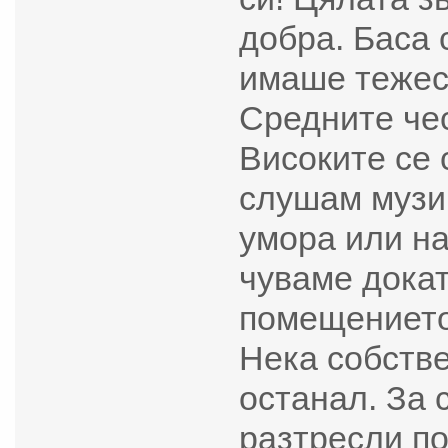
добра. Баса 
имаше тежес
Средните чес
Високите се 
слушам музик
умора или на
чуваме докат
помещението 
Нека собстве
останал. За 
разтресли п