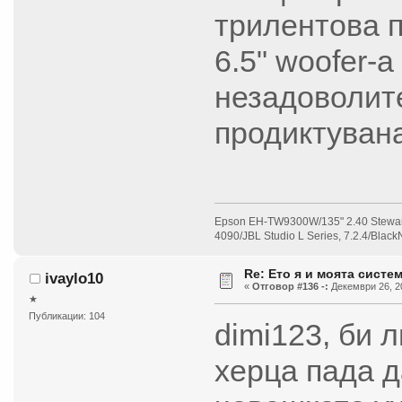
трилентова 
6.5" woofer-а
незадоволите
продиктувана
Epson EH-TW9300W/135" 2.40 Stewar
4090/JBL Studio L Series, 7.2.4/Bla
Re: Ето я и моята систем
ivaylo10
«
Отговор #136 -:
Декември 26, 20
★
Публикации: 104
dimi123, би 
херца пада 