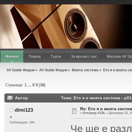
Добре дошъл/дошла,
Гост
. Моля,
въведи своето потребителско име
или
регистрирай
.
Август 06, 2026, 05:18:17 am
Новини:
Начало
Помощ
Търси
За връзка с нас
Магазин AV St
AV Guide Форум
»
AV Guide Форум
»
Моята система
»
Ето я и моята с
Страници:
1
...
8
9
[
10
]
Автор
Тема: Ето я и моята система - p0
Re: Ето я и моята систем
dimi123
«
Отговор #135 -:
Декември 25, 20
★
Публикации: 184
Че ще е разл