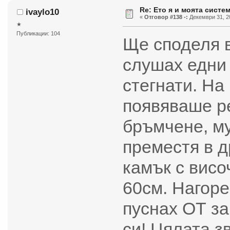
Re: Ето я и моята систем
ivaylo10
«
Отговор #138 -:
Декември 31, 20
★
Публикации: 104
Ще споделя в
слушах едни 
стегнати. На
появяваше р
бръмчене, му
преместя в 
камък с висо
60см. Нагоре
пуснах ОТ за
си! Цялата з