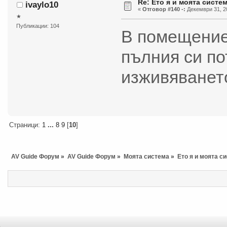
Re: Ето я и моята систем
ivaylo10
«
Отговор #140 -:
Декември 31, 20
★
Публикации: 104
В помещение 
пълния си по
изживяванет
Страници:
1
...
8
9
[
10
]
AV Guide Форум
»
AV Guide Форум
»
Моята система
»
Ето я и моята с