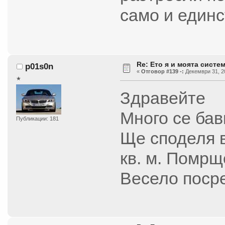
само и един
Re: Ето я и моята систем
p01s0n
«
Отговор #139 -:
Декември 31, 20
★
Здравейте
Много се бав
Публикации: 181
Ще споделя в
кв. м. Помрще
Весело поср