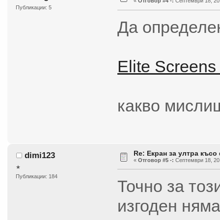
«
Отговор #4 -:
Септември 18, 201
Публикации: 5
Да определен
Elite Screen
какво мислиш
Re: Екран за ултра късо
dimi123
«
Отговор #5 -:
Септември 18, 201
★
Публикации: 184
Точно за тоз
изгоден ням