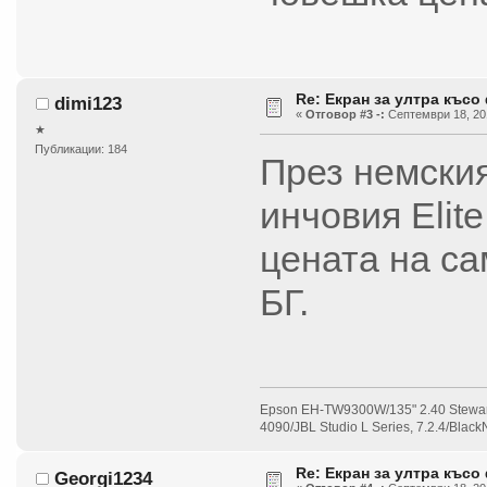
Re: Екран за ултра късо
dimi123
«
Отговор #3 -:
Септември 18, 201
★
Публикации: 184
През немския
инчовия Elit
цената на са
БГ.
Epson EH-TW9300W/135" 2.40 Stewar
4090/JBL Studio L Series, 7.2.4/Bla
Re: Екран за ултра късо
Georgi1234