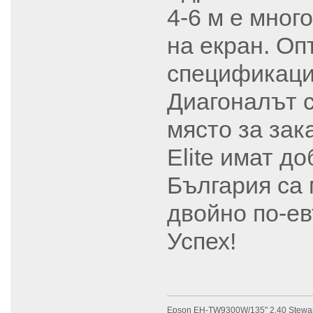
4-6 м е мног
на екран. О
спецификации
Диагоналът с
място за зак
Elite имат д
България са 
двойно по-е
Успех!
Epson EH-TW9300W/135" 2.40 Stewar