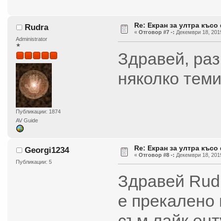
Re: Екран за ултра късо
Rudra
«
Отговор #7 -:
Декември 18, 2019
Administrator
★
Здравей, раз
няколко теми
Публикации: 1874
AV Guide
Re: Екран за ултра късо
Georgi1234
«
Отговор #8 -:
Декември 18, 2019
Публикации: 5
Здравей Rudr
е прекалено 
съм лайк ент