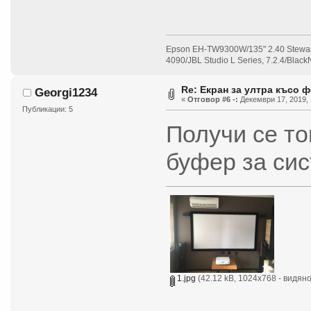
Epson EH-TW9300W/135" 2.40 Stewar
4090/JBL Studio L Series, 7.2.4/Bla
Re: Екран за ултра късо ф
Georgi1234
«
Отговор #6 -:
Декември 17, 2019, 
Публикации: 5
Получи се т
буфер за си
1.jpg
(42.12 kB, 1024x768 - видяно