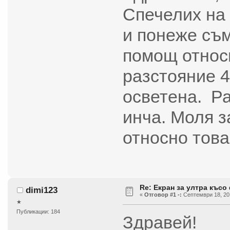
Спечелих на 
и понеже съм
помощ относн
разстояние 4
осветена. Ра
инча. Моля з
относно това
Re: Екран за ултра късо
dimi123
«
Отговор #1 -:
Септември 18, 201
★
Публикации: 184
Здравей!