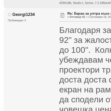
4090/JBL Studio L Series, 7.2.4/Bla
Re: Екран за ултра късо
Georgi1234
«
Отговор #2 -:
Септември 18, 201
Публикации: 5
Благодаря за
92" за жалос
до 100". Кол
убеждавам че
проектори тр
доста доста 
екран на рам
да сподели о
човешка цен