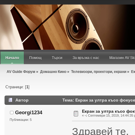
Добре дошъл/дошла,
Гост
. Моля,
въведи своето потребителско име
или
регистрирай
.
Август 08, 2026, 21:42:16 pm
Новини:
Начало
Помощ
Търси
За връзка с нас
Магазин AV St
AV Guide Форум
»
Домашно Кино
»
Телевизори, проектори, екрани
»
Ек
Страници: [
1
]
Автор
Тема: Екран за ултра късо фокусе
Екран за ултра късо фок
Georgi1234
«
-:
Септември 15, 2019, 14:44:35 
Публикации: 5
Здравей те,