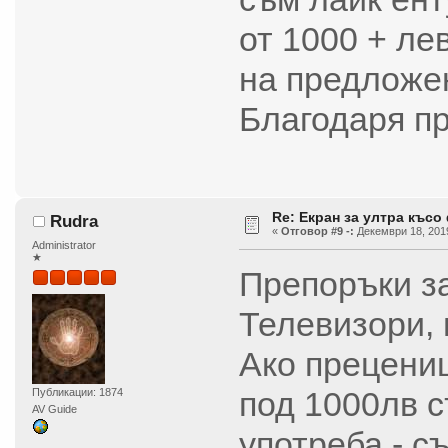
от 1000 + ле
на предложе
Благодаря п
Re: Екран за ултра късо
Rudra
«
Отговор #9 -:
Декември 18, 2019
Administrator
★
Препоръки за
Телевизори, 
Ако прецениш
под 1000лв 
Публикации: 1874
AV Guide
употреба - с