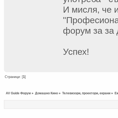
И мисля, че 
"Професионал
форум за за 
Успех!
Страници: [
1
]
AV Guide Форум
»
Домашно Кино
»
Телевизори, проектори, екрани
»
Ек