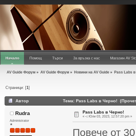
Добре дошъл/дошла,
Гост
. Моля,
въведи своето потребителско име
или
регистрирай
.
Август 09, 2026, 03:40:18 am
Новини:
Начало
Помощ
Търси
За връзка с нас
Магазин AV St
AV Guide Форум
»
AV Guide Форум
»
Новини на AV Guide
»
Pass Labs в
Страници: [
1
]
Автор
Тема: Pass Labs в Черно! (Прочет
Pass Labs в Черно!
Rudra
«
-:
Юли 03, 2023, 12:57:20 pm »
Administrator
★
Повече от 30