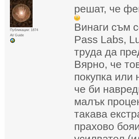
решат, че ф
Винаги съм с
Публикации: 1874
AV Guide
Pass Labs, L
труда да пр
Вярно, че то
покупка или 
че би навред
малък процен
такава екстр
прахово бояи
усилвател (и