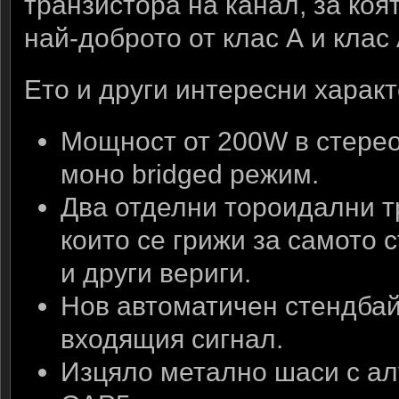
транзистора на канал, за коят
най-доброто от клас А и клас
Ето и други интересни характ
Мощност от 200W в стерео
моно bridged режим.
Два отделни тороидални т
които се грижи за самото 
и други вериги.
Нов автоматичен стендбай
входящия сигнал.
Изцяло метално шаси с а