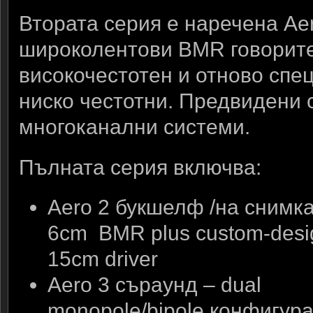
Втората серия е наречена Ae
широколентови BMR говорит
високочестотен и отново спе
ниско честотни. Предвидени с
многоканални системи.
Пълната серия включва:
Aero 2 букшелф /на снимка
6cm BMR plus custom-desi
15cm driver
Aero 3 съраунд – dual
monopole/bipole конфигур