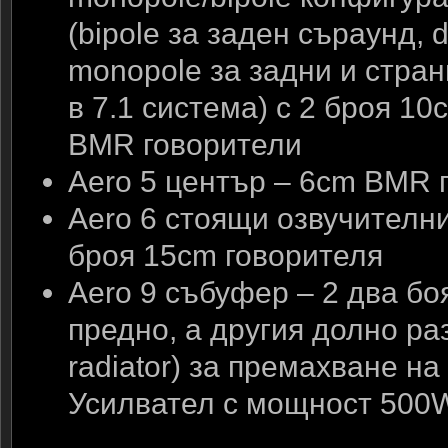
(bipole за заден съраунд, d
monopole за задни и стра
в 7.1 система) с 2 броя 10
BMR говорители
Aero 5 център – 6cm BMR 
Aero 6 стоящи озвучителн
броя 15cm говорителя
Aero 9 събуфер – 2 два бо
предно, а другия долно ра
radiator) за премахване н
Усилвател с мощност 500W 