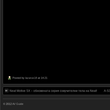
Posted by
lazarus18
at 14:21
Neat Motive SX – обновената серия озвучителни тела на Neat!
A-S3
© 2012
AV Guide