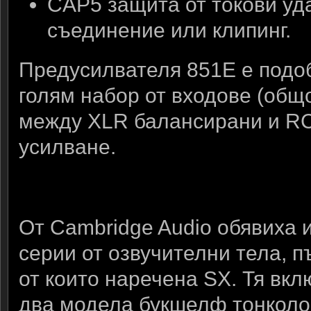
CAP5 защита от токови уда
съединение или клипинг.
Предусилвателя 851E е подоб
голям набор от входове (общо
между XLR балансирани и RC
усилване.
От Cambridge Audio обявиха 
серии от озвучителни тела, п
от които наречена SX. Тя вкл
два модела букшелф тонколо