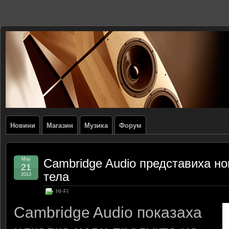
Новини
Магазин
Музика
Форум
May
Cambridge Audio представиха но
21
тела
2013
HI-FI
Cambridge Audio показаха