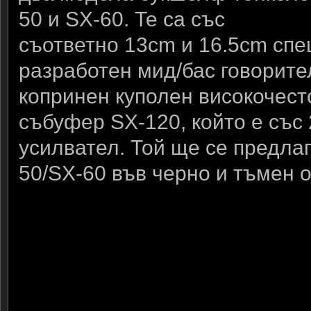
50 и SX-60. Те са със
съответно 13cm и 16.5cm сп
разработен мид/бас говорите
копринен куполен високочест
събуфер SX-120, който е със
усилвател. Той ще се предлаг
50/SX-60 във черно и тъмен о