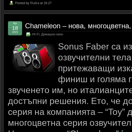
Posted by
Rudra
at 16:27
Apr
Chameleon – нова, многоцветна,
18
2015
HI-FI
,
Домашно кино
Sonus Faber са и
озвучителни тела
притежаващи изк
финиш и голяма г
звученето им, но италианцит
достъпни решения. Ето, че 
серия на компанията – “Toy” 
многоцветна серия озвучител