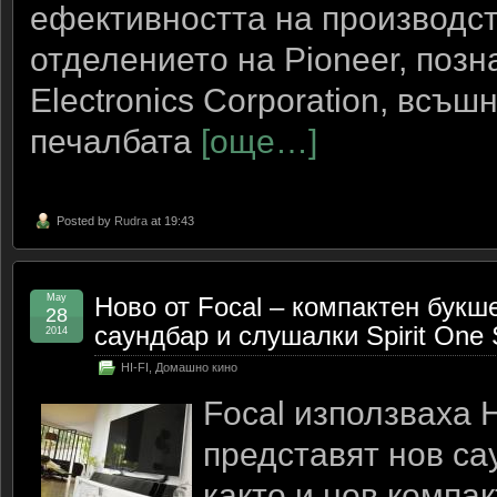
ефективността на производст
отделението на Pioneer, позн
Electronics Corporation, всъ
печалбата
[още…]
Posted by
Rudra
at 19:43
May
Ново от Focal – компактен букше
28
саундбар и слушалки Spirit One 
2014
HI-FI
,
Домашно кино
Focal използваха 
представят нов са
както и нов компа