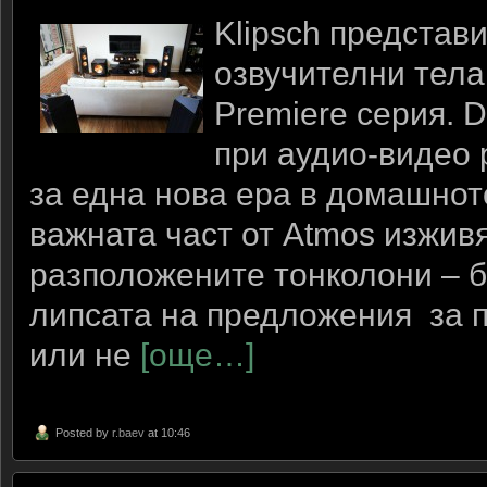
Klipsch представ
озвучителни тела
Premiere серия. 
при аудио-видео 
за една нова ера в домашното
важната част от Atmos изжив
разположените тонколони – 
липсата на предложения за п
или не
[още…]
Posted by
r.baev
at 10:46