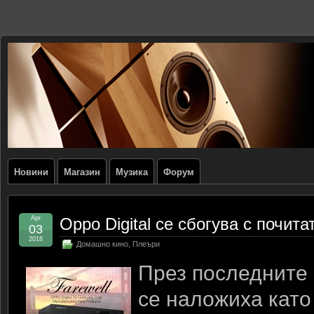
Новини
Магазин
Музика
Форум
Apr
Oppo Digital се сбогува с почита
03
2018
Домашно кино
,
Плеъри
През последните 
се наложиха като