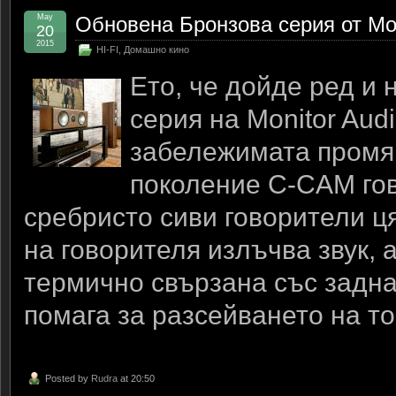
May
Обновена Бронзова серия от Mon
20
2015
HI-FI
,
Домашно кино
Ето, че дойде ред и
серия на Monitor Aud
забележимата промя
поколение C-CAM гов
сребристо сиви говорители ц
на говорителя излъчва звук, 
термично свързана със заднат
помага за разсейването на т
Posted by
Rudra
at 20:50