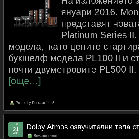
На изложението з
януари 2016, Moni
представят новат
Platinum Series I
модела, като цените стартира
букшелф модела PL100 II и ст
почти двуметровите PL500 II.
[още…]
Posted by
Rudra
at 14:43
Jul
Dolby Atmos озвучителни тела от
21
2015
Домашно кино