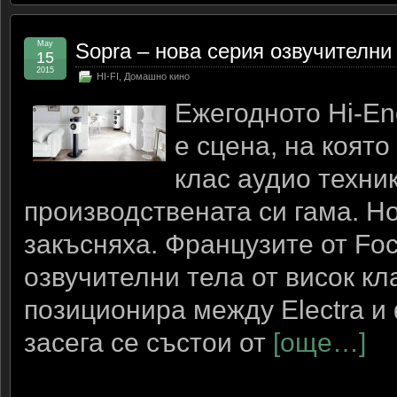
May
Sopra – нова серия озвучителни 
15
2015
HI-FI
,
Домашно кино
Ежегодното Hi-E
е сцена, на коят
клас аудио техни
производствената си гама. Но
закъсняха. Французите от Foc
озвучителни тела от висок кл
позиционира между Electra и 
засега се състои от
[още…]