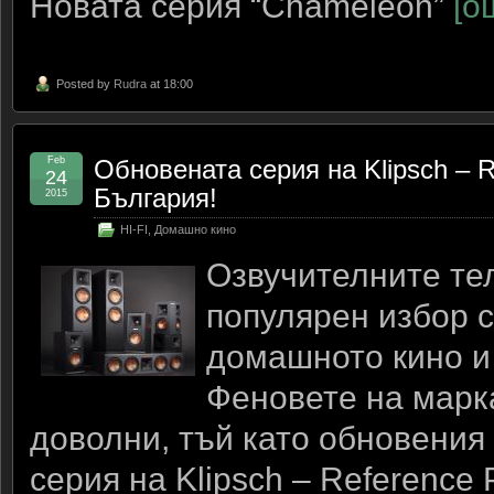
Новата серия “Chameleon”
[о
Posted by
Rudra
at 18:00
Feb
Обновената серия на Klipsch – R
24
България!
2015
HI-FI
,
Домашно кино
Озвучителните тел
популярен избор 
домашното кино и
Феновете на марка
доволни, тъй като обновения
серия на Klipsch – Reference 