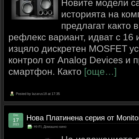
Новите модели са
историята на ком
предлагат както в
рефлекс вариант, идват с 16
изцяло дискретен MOSFET ус
контрол от Analog Devices и 
смартфон. Както
[още…]
Posted by
lazarus18
at 17:35
Dec
Нова Платинена серия от Monitor
17
2015
HI-FI
,
Домашно кино