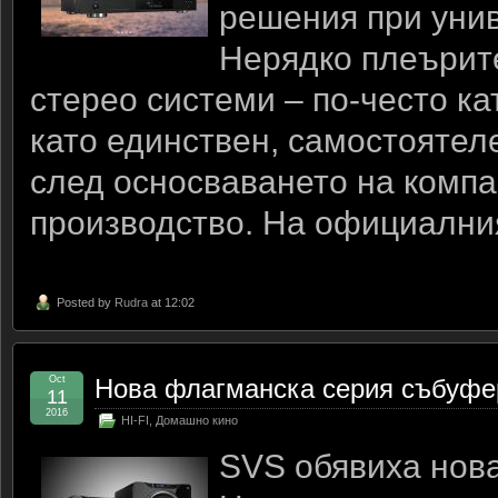
решения при уни
Нерядко плеърите
стерео системи – по-често кат
като единствен, самостоятеле
след осносваването на компа
производство. На официални
Posted by
Rudra
at 12:02
Oct
Нова флагманска серия събуфери
11
2016
HI-FI
,
Домашно кино
SVS обявиха нов