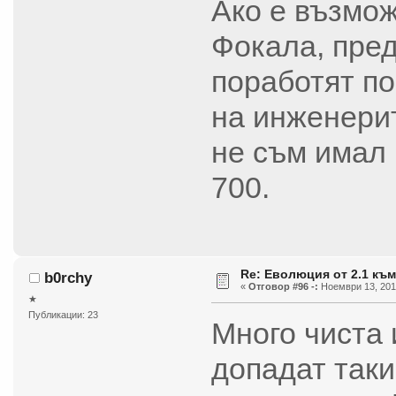
Ако е възмож
Фокала, пред
поработят по
на инженерит
не съм имал 
700.
Re: Еволюция от 2.1 към
b0rchy
«
Отговор #96 -:
Ноември 13, 2017
★
Публикации: 23
Много чиста 
допадат таки