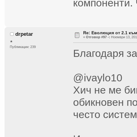
компоненти. 
Re: Еволюция от 2.1 към
drpetar
«
Отговор #97 -:
Ноември 13, 2017
★
Публикации: 239
Благодаря з
@ivaylo10
Хич не ме би
обикновен по
често систем