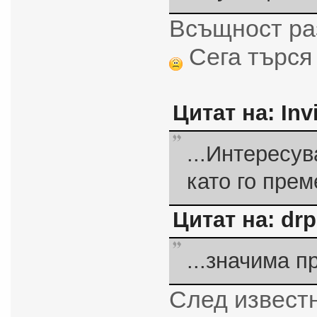
Всъщност раз
Сега търся
Цитат на: Inv
...Интересув
като го пре
Цитат на: drp
...значима п
След известн