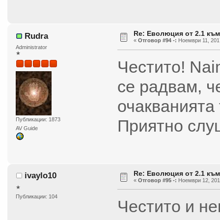
Re: Еволюция от 2.1 към
Rudra
«
Отговор #94 -:
Ноември 11, 2017
Administrator
★
Честито! Nai
се радвам, ч
очакванията 
Приятно слу
Публикации: 1873
AV Guide
Re: Еволюция от 2.1 към
ivaylo10
«
Отговор #95 -:
Ноември 12, 2017
★
Публикации: 104
Честито и не