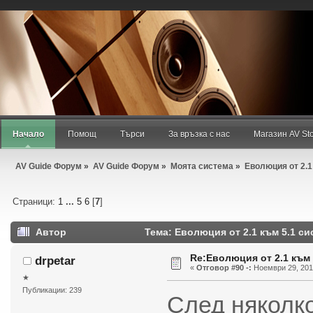
Добре дошъл/дошла,
Гост
. Моля,
въведи своето потребителско име
или
регистрирай
.
Август 06, 2026, 11:50:15 am
Новини:
Начало
Помощ
Търси
За връзка с нас
Магазин AV St
AV Guide Форум
»
AV Guide Форум
»
Моята система
»
Еволюция от 2.1
Страници:
1
...
5
6
[
7
]
Автор
Тема: Еволюция от 2.1 към 5.1 си
Re:Еволюция от 2.1 към 
drpetar
«
Отговор #90 -:
Ноември 29, 2014
★
Публикации: 239
След няколк