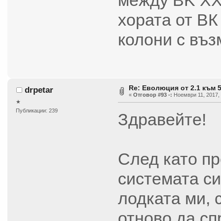
между BK XXL
хората от ВК
колони с въз
Re: Еволюция от 2.1 към 
drpetar
«
Отговор #93 -:
Ноември 11, 2017, 
★
Публикации: 239
Здравейте!
След като пр
системата си
лодката ми, 
отново да сп