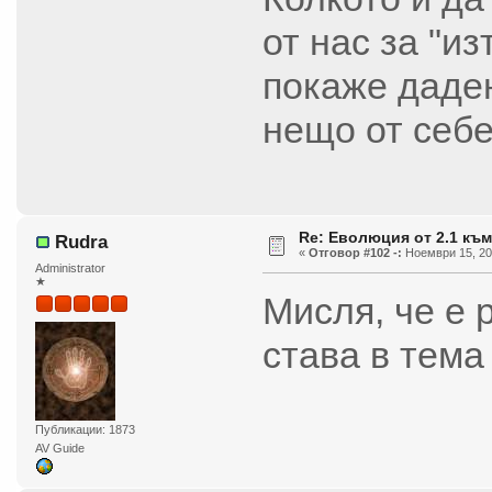
от нас за "и
покаже даден
нещо от себе
Re: Еволюция от 2.1 към
Rudra
«
Отговор #102 -:
Ноември 15, 201
Administrator
★
Мисля, че е
става в тема
Публикации: 1873
AV Guide