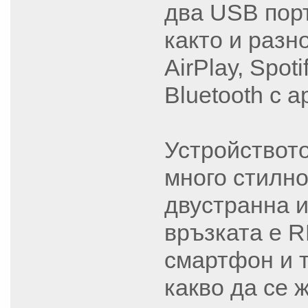
два USB порт
както и разн
AirPlay, Spot
Bluetooth с a
Устройството
много стилно
двустранна и
връзката е R
смартфон и 
какво да се 