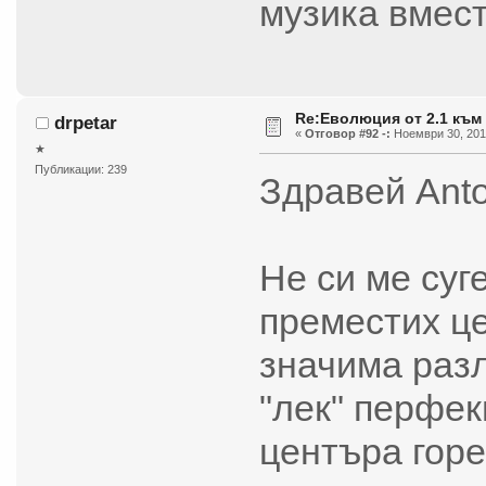
музика вмес
Re:Еволюция от 2.1 към 
drpetar
«
Отговор #92 -:
Ноември 30, 2014
★
Публикации: 239
Здравей Anto
Не си ме суг
преместих це
значима разл
"лек" перфек
центъра горе