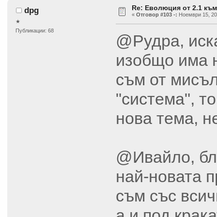
Re: Еволюция от 2.1 към
dpg
«
Отговор #103 -:
Ноември 15, 201
★
Публикации: 68
@Рудра, иска
изобщо има 
съм от мисъл
"система", т
нова тема, н
@Ивайло, бла
най-новата п
съм със всич
а и под крак