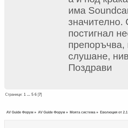
има Soundcar
значително.
постигнал не
препоръчва, 
слушане, нив
Поздрави
Страници:
1
...
5
6
[
7
]
AV Guide Форум
»
AV Guide Форум
»
Моята система
»
Еволюция от 2.1