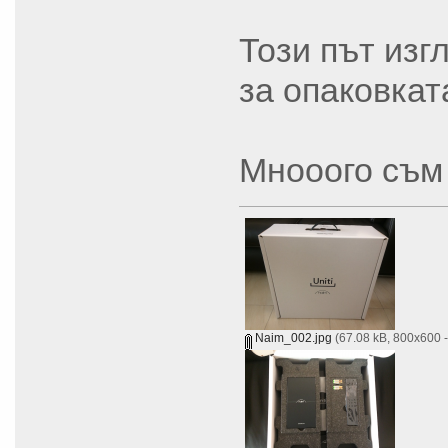
Този път изг
за опаковкат
Мнооого съм
Naim_002.jpg
(67.08 kB, 800x600 