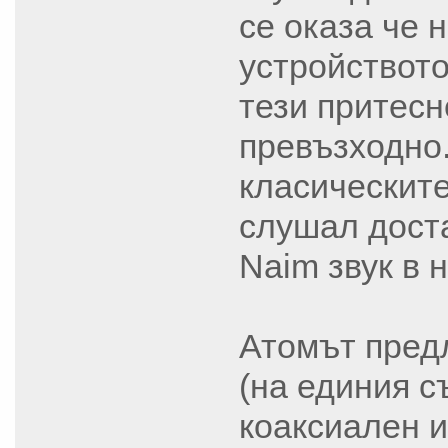
се оказа че 
устройството
тези притесн
превъзходно.
класическите
слушал доста
Naim звук в 
Атомът предл
(на единия съ
коаксиален и