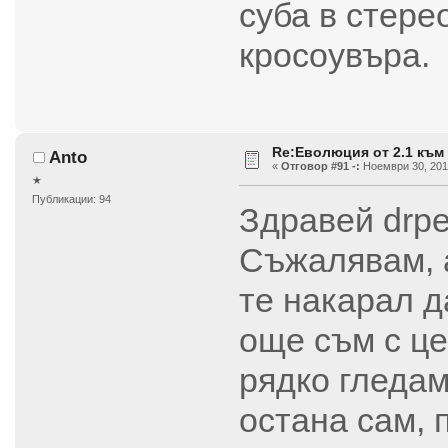
суба в стере
кросоувъра.
Re:Еволюция от 2.1 към 
Anto
«
Отговор #91 -:
Ноември 30, 2014
★
Публикации: 94
Здравей drpe
Съжалявам, а
те накарал д
още съм с це
рядко гледам
остана сам, 