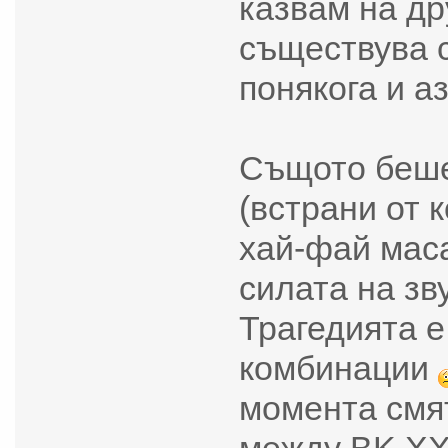
казвам на др
съществува с
понякога и а
Същото беше
(встрани от 
хай-фай маса
силата на зв
Трагедията 
комбинации
момента смят