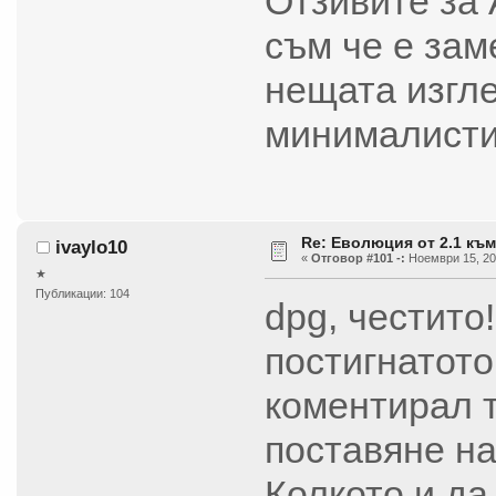
Отзивите за 
съм че е зам
нещата изгле
минималисти
Re: Еволюция от 2.1 към
ivaylo10
«
Отговор #101 -:
Ноември 15, 201
★
Публикации: 104
dpg, честито
постигнатото
коментирал т
поставяне на
Колкото и да