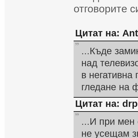
отговорите си
Цитат на: Ant
...Къде зами
над телевиз
в негативна
гледане на 
Цитат на: drp
...И при ме
не усещам з